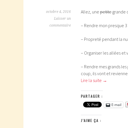
Allez, une
petite
grande c
octobre 4, 2016
Laisser un
– Rendre mon presque 3 an
commentaire
– Propreté pendant la nuit
– Organiser les allées et 
– Rendre mes grands les p
coup, ils vont et revienne
Lire la suite
→
PARTAGER :
E-mail
J’AIME ÇA :