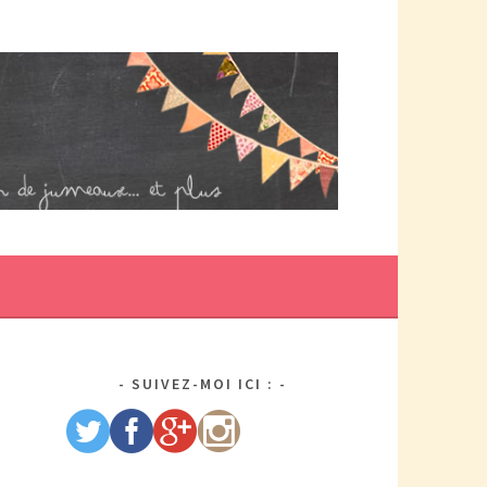
DE MAMAN PAR ELLE/WIKIO. UN COUP DOUBLE ÇA DONNE DES
US DE TRACAS, MAIS AUSSI DEUX FOIS PLUS D'AMOUR.
SUIVEZ-MOI ICI :