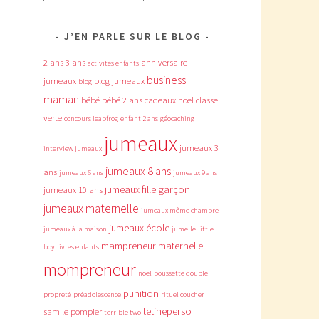
J’EN PARLE SUR LE BLOG
2 ans
3 ans
anniversaire
activités enfants
business
jumeaux
blog jumeaux
blog
maman
bébé
bébé 2 ans
cadeaux noël
classe
verte
concours leapfrog
enfant 2 ans
géocaching
jumeaux
jumeaux 3
interview jumeaux
jumeaux 8 ans
ans
jumeaux 6 ans
jumeaux 9 ans
jumeaux fille garçon
jumeaux 10 ans
jumeaux maternelle
jumeaux même chambre
jumeaux école
jumeaux à la maison
jumelle
little
mampreneur
maternelle
boy
livres enfants
mompreneur
noël
poussette double
punition
propreté
préadolescence
rituel coucher
tetineperso
sam le pompier
terrible two