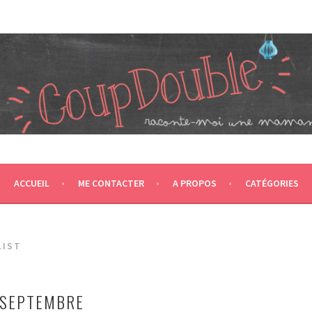
JUMEAUX, CRÉÉ EN 2007 ET ÉLU DANS LE TOP 5 DES BLOGS 
T CA NOUS PROPULSE SUPER MAMAN! CA DONNE DEUX FOIS PL
ACCUEIL
ME CONTACTER
A PROPOS
CATÉGORIES
LIST
 SEPTEMBRE