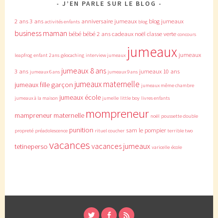
J’EN PARLE SUR LE BLOG
2 ans
3 ans
anniversaire jumeaux
blog jumeaux
activités enfants
blog
business maman
bébé
bébé 2 ans
cadeaux noël
classe verte
concours
jumeaux
jumeaux
leapfrog
enfant 2 ans
géocaching
interview jumeaux
jumeaux 8 ans
3 ans
jumeaux 10 ans
jumeaux 6 ans
jumeaux 9 ans
jumeaux maternelle
jumeaux fille garçon
jumeaux même chambre
jumeaux école
jumeaux à la maison
jumelle
little boy
livres enfants
mompreneur
mampreneur
maternelle
noël
poussette double
punition
sam le pompier
propreté
préadolescence
rituel coucher
terrible two
vacances
vacances jumeaux
tetineperso
varicelle
école