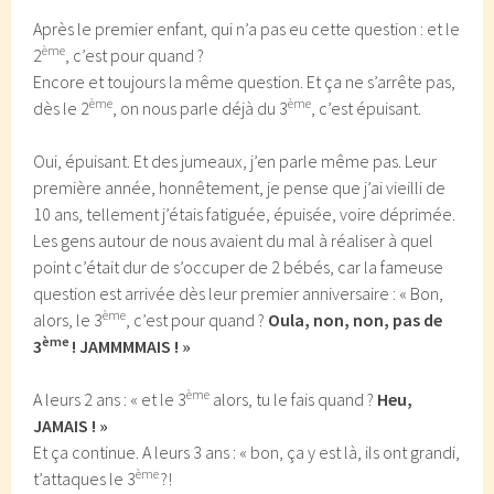
Après le premier enfant, qui n’a pas eu cette question : et le
ème
2
, c’est pour quand ?
Encore et toujours la même question. Et ça ne s’arrête pas,
ème
ème
dès le 2
, on nous parle déjà du 3
, c’est épuisant.
Oui, épuisant. Et des jumeaux, j’en parle même pas. Leur
première année, honnêtement, je pense que j’ai vieilli de
10 ans, tellement j’étais fatiguée, épuisée, voire déprimée.
Les gens autour de nous avaient du mal à réaliser à quel
point c’était dur de s’occuper de 2 bébés, car la fameuse
question est arrivée dès leur premier anniversaire : « Bon,
ème
alors, le 3
, c’est pour quand ?
Oula, non, non, pas de
ème
3
! JAMMMMAIS ! »
ème
A leurs 2 ans : « et le 3
alors, tu le fais quand ?
Heu,
JAMAIS ! »
Et ça continue. A leurs 3 ans : « bon, ça y est là, ils ont grandi,
ème
t’attaques le 3
?!