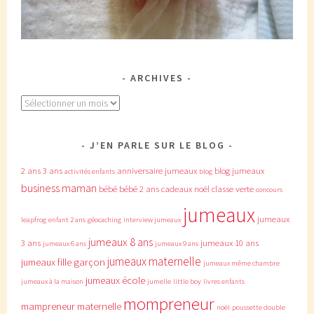
ARCHIVES
Archives
J’EN PARLE SUR LE BLOG
2 ans
3 ans
anniversaire jumeaux
blog jumeaux
activités enfants
blog
business maman
bébé
bébé 2 ans
cadeaux noël
classe verte
concours
jumeaux
jumeaux
leapfrog
enfant 2 ans
géocaching
interview jumeaux
jumeaux 8 ans
3 ans
jumeaux 10 ans
jumeaux 6 ans
jumeaux 9 ans
jumeaux maternelle
jumeaux fille garçon
jumeaux même chambre
jumeaux école
jumeaux à la maison
jumelle
little boy
livres enfants
mompreneur
mampreneur
maternelle
noël
poussette double