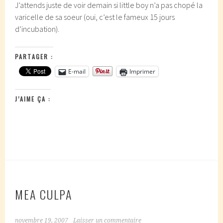
J’attends juste de voir demain si little boy n’a pas chopé la
varicelle de sa soeur (oui, c’est le fameux 15 jours
d’incubation).
PARTAGER :
E-mail
Imprimer
J’AIME ÇA :
MEA CULPA
novembre 19, 2007
Laisser un commentaire