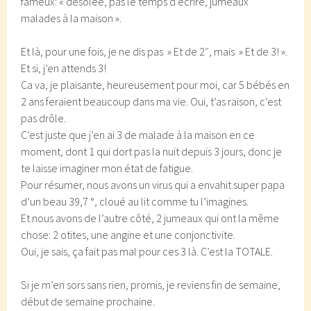
fameux: « désolée, pas le temps d’écrire, jumeaux
malades à la maison ».
Et là, pour une fois, je ne dis pas » Et de 2″, mais » Et de 3! ».
Et si, j’en attends 3!
Ca va, je plaisante, heureusement pour moi, car 5 bébés en
2 ans feraient beaucoup dans ma vie. Oui, t’as raison, c’est
pas drôle.
C’est juste que j’en ai 3 de malade à la maison en ce
moment, dont 1 qui dort pas la nuit depuis 3 jours, donc je
te laisse imaginer mon état de fatigue.
Pour résumer, nous avons un virus qui a envahit super papa
d’un beau 39,7 °, cloué au lit comme tu l’imagines.
Et nous avons de l’autre côté, 2 jumeaux qui ont la même
chose: 2 otites, une angine et une conjonctivite.
Oui, je sais, ça fait pas mal pour ces 3 là. C’est la TOTALE.
Si je m’en sors sans rien, promis, je reviens fin de semaine,
début de semaine prochaine.