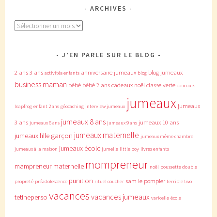
ARCHIVES
Archives
J’EN PARLE SUR LE BLOG
2 ans
3 ans
anniversaire jumeaux
blog jumeaux
activités enfants
blog
business maman
bébé
bébé 2 ans
cadeaux noël
classe verte
concours
jumeaux
jumeaux
leapfrog
enfant 2 ans
géocaching
interview jumeaux
jumeaux 8 ans
3 ans
jumeaux 10 ans
jumeaux 6 ans
jumeaux 9 ans
jumeaux maternelle
jumeaux fille garçon
jumeaux même chambre
jumeaux école
jumeaux à la maison
jumelle
little boy
livres enfants
mompreneur
mampreneur
maternelle
noël
poussette double
punition
sam le pompier
propreté
préadolescence
rituel coucher
terrible two
vacances
vacances jumeaux
tetineperso
varicelle
école