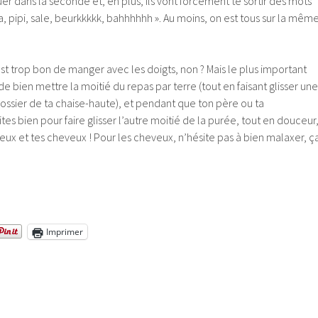
r dans la seconde et, en plus, ils vont forcément te sortir des mots
 pipi, sale, beurkkkkk, bahhhhhh ». Au moins, on est tous sur la mêm
est trop bon de manger avec les doigts, non ? Mais le plus important
 de bien mettre la moitié du repas par terre (tout en faisant glisser une
dossier de ta chaise-haute), et pendant que ton père ou ta
es bien pour faire glisser l’autre moitié de la purée, tout en douceur
eux et tes cheveux ! Pour les cheveux, n’hésite pas à bien malaxer, ç
Imprimer