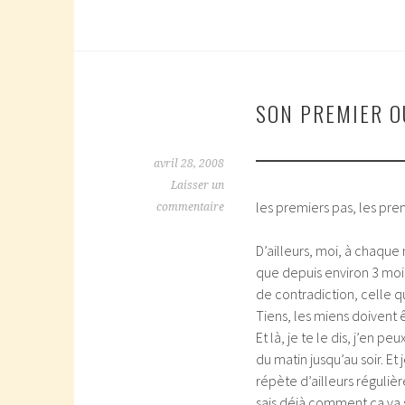
SON PREMIER O
avril 28, 2008
Laisser un
les premiers pas, les pr
commentaire
D’ailleurs, moi, à chaque
que depuis environ 3 mois
de contradiction, celle 
Tiens, les miens doivent 
Et là, je te le dis, j’en p
du matin jusqu’au soir. Et
répète d’ailleurs réguliè
sais déjà comment ça va s