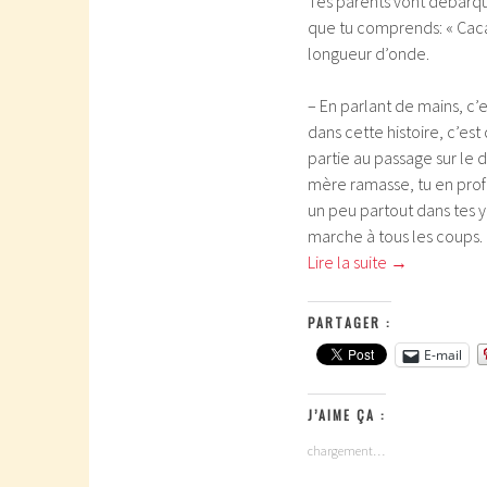
Tes parents vont débarque
que tu comprends: « Caca,
longueur d’onde.
– En parlant de mains, c’
dans cette histoire, c’est
partie au passage sur le 
mère ramasse, tu en profit
un peu partout dans tes y
marche à tous les coups.
Lire la suite
→
PARTAGER :
E-mail
J’AIME ÇA :
chargement…