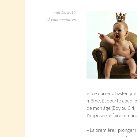
mai 18, 2015
12 commentaires
et ce qui rend hystérique l
même. Et pour le coup, on
de mon âge (Boy ou Girl, 
t’imposer/te faire remarqu
– La première : plonger r