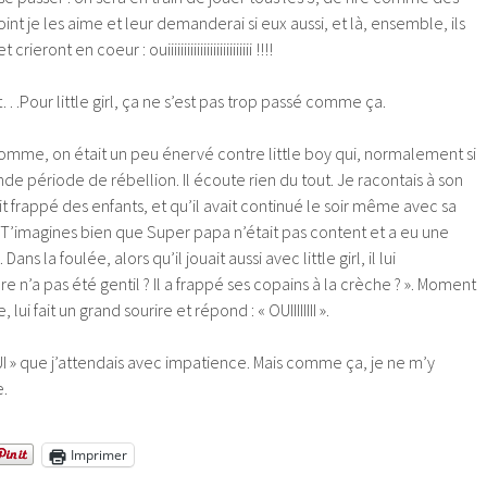
point je les aime et leur demanderai si eux aussi, et là, ensemble, ils
ront en coeur : ouiiiiiiiiiiiiiiiiiiiiiiiiii !!!!
…Pour little girl, ça ne s’est pas trop passé comme ça.
homme, on était un peu énervé contre little boy qui, normalement si
nde période de rébellion. Il écoute rien du tout. Je racontais à son
it frappé des enfants, et qu’il avait continué le soir même avec sa
’imagines bien que Super papa n’était pas content et a eu une
ans la foulée, alors qu’il jouait aussi avec little girl, il lui
re n’a pas été gentil ? Il a frappé ses copains à la crèche ? ». Moment
 lui fait un grand sourire et répond : « OUIIIIIIII ».
« OUI » que j’attendais avec impatience. Mais comme ça, je ne m’y
e.
Imprimer