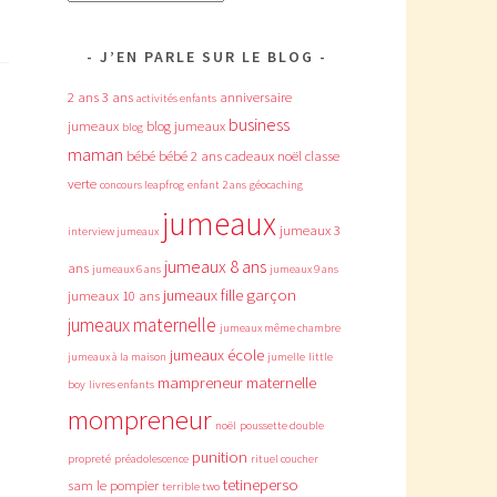
J’EN PARLE SUR LE BLOG
2 ans
3 ans
anniversaire
activités enfants
business
jumeaux
blog jumeaux
blog
maman
bébé
bébé 2 ans
cadeaux noël
classe
verte
concours leapfrog
enfant 2 ans
géocaching
jumeaux
,
jumeaux 3
interview jumeaux
jumeaux 8 ans
ans
jumeaux 6 ans
jumeaux 9 ans
jumeaux fille garçon
jumeaux 10 ans
jumeaux maternelle
jumeaux même chambre
jumeaux école
jumeaux à la maison
jumelle
little
mampreneur
maternelle
boy
livres enfants
mompreneur
noël
poussette double
punition
propreté
préadolescence
rituel coucher
tetineperso
sam le pompier
terrible two