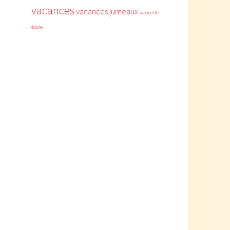
vacances
vacances jumeaux
varicelle
école