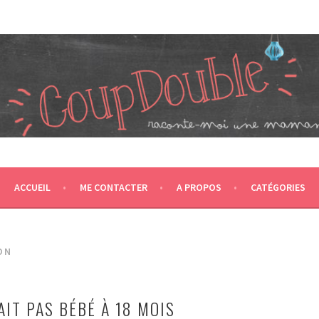
JUMEAUX, CRÉÉ EN 2007 ET ÉLU DANS LE TOP 5 DES BLOGS 
T CA NOUS PROPULSE SUPER MAMAN! CA DONNE DEUX FOIS PL
ACCUEIL
ME CONTACTER
A PROPOS
CATÉGORIES
ON
FAIT PAS BÉBÉ À 18 MOIS