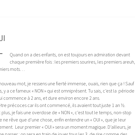
UI
Quand on a des enfants, on est toujours en admiration devant
chaque première fois : les premiers sourires, les premiers areuh
emiers mots…
 nouveau mot, je ressens une fierté immense, ouais, rien que ça ! Sauf
, y a ce fameux « NON » qui est omniprésent. Tu sais, c’est la période
qui commence à 2 ans, et dure environ encore 2 ans.
être précoces car ils ont commencé, ils avaient tout juste 1 an ½.
eux plus, je fais une overdose de « NON », c’est tout le temps, non-stop
 je ne rêve que d’une chose, enfin entendre un « OUI », que je leur
rement. Leur premier « OUI » sera un moment magique. D’ailleurs, je
e passer : on sera en train de jouer tous les 3, de rire comme des