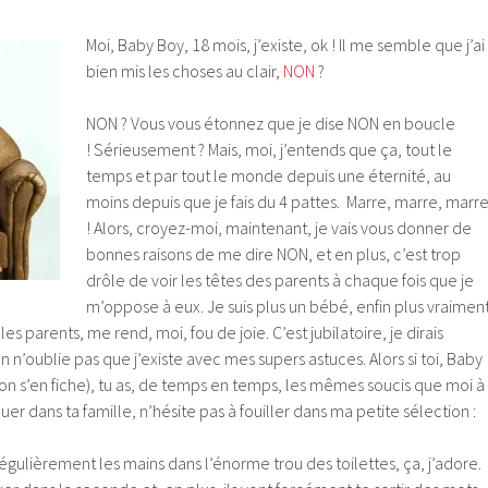
Moi, Baby Boy, 18 mois, j’existe, ok ! Il me semble que j’ai
bien mis les choses au clair,
NON
?
NON ? Vous vous étonnez que je dise NON en boucle
! Sérieusement ? Mais, moi, j’entends que ça, tout le
temps et par tout le monde depuis une éternité, au
moins depuis que je fais du 4 pattes. Marre, marre, marr
! Alors, croyez-moi, maintenant, je vais vous donner de
bonnes raisons de me dire NON, et en plus, c’est trop
drôle de voir les têtes des parents à chaque fois que je
m’oppose à eux. Je suis plus un bébé, enfin plus vraiment
es parents, me rend, moi, fou de joie. C’est jubilatoire, je dirais
 n’oublie pas que j’existe avec mes supers astuces. Alors si toi, Baby
on s’en fiche), tu as, de temps en temps, les mêmes soucis que moi à
er dans ta famille, n’hésite pas à fouiller dans ma petite sélection :
égulièrement les mains dans l’énorme trou des toilettes, ça, j’adore.