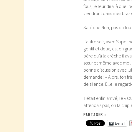
fous, je leur dirai à quel 
viendront dans mes bras et crie
Sauf que Non, pas du tout
L’autre soir, avec Super 
gentil et doux, est en gra
père qu’à la crèche il ava
sœur et même avec moi. T
bonne discussion avec lui. D
demande : « Alors, ton frè
de silence. Elle le regarde,
Il était enfin arrivé, le 
attendais pas, oh la chipi
PARTAGER :
E-mail