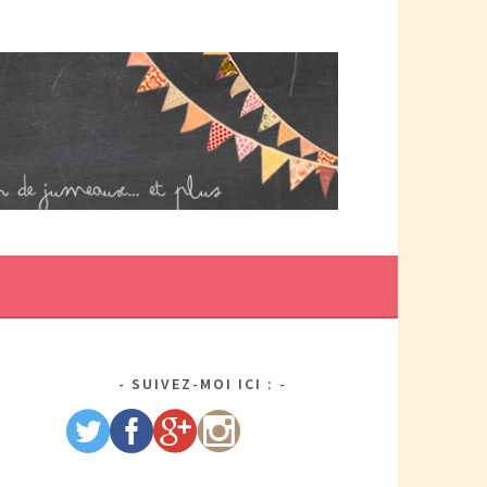
DE MAMAN PAR ELLE/WIKIO. UN COUP DOUBLE ÇA DONNE DES
US DE TRACAS, MAIS AUSSI DEUX FOIS PLUS D'AMOUR.
SUIVEZ-MOI ICI :