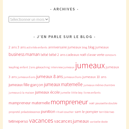
ARCHIVES
Archives
J’EN PARLE SUR LE BLOG
2 ans
3 ans
anniversaire jumeaux
blog jumeaux
activités enfants
blog
business maman
bébé
bébé 2 ans
cadeaux noël
classe verte
concours
jumeaux
jumeaux
leapfrog
enfant 2 ans
géocaching
interview jumeaux
jumeaux 8 ans
3 ans
jumeaux 10 ans
jumeaux 6 ans
jumeaux 9 ans
jumeaux maternelle
jumeaux fille garçon
jumeaux même chambre
jumeaux école
jumeaux à la maison
jumelle
little boy
livres enfants
mompreneur
mampreneur
maternelle
noël
poussette double
punition
sam le pompier
propreté
préadolescence
rituel coucher
terrible two
vacances
vacances jumeaux
tetineperso
varicelle
école