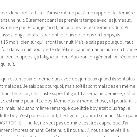
rme, donc petit article. J’arrive même pas à me rappeler la dernière
u dans une nuit. Sûrement dans les premiers temps avec les jumeaux,
ns même pas. Et oui, je l’ai dit, on oublie vite les moments durs. Au
ssez longs, après ils partent, et puis de temps en temps, ils
15 mois, bien sûr qu’ils font leur nuit. Mais je sais pas pourquoi, faut
 fois dans la nuit pour perte de tétine, cauchemar ou autre cri bizarre
s un peu coupées, ça fatigue un peu. Mais bon, en général, on récupèr
qui suit.
qui restent quand même durs avec des jumeaux quand ils sont plus
ont malades. Je sais pas pourquoi, mais soit ils sont malades en même
. Dans les 2 cas, c’est juste super fatigant. La semaine dernière, c’était
 là, c’est rhino pour little boy. Même pas la même chose, et pourtant ils
ps, mais j’ai quand même remarqué que little boy était plus fragile
little boy n’est pas embêtant, il est gentil, doux et souriant. Mais quan
TASTROPHE : il hurle, ne veut pas dormir et est très capricieux. J’ai
ent impressionnant. Cette nuit, il nous a…il nous a achevés. Il a