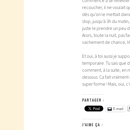
commencé à se réveiller 
recoucher, il ne voulait q
dès qu’on le mettait dans so
stop, jusqu’à 3h du matin,
juste le prendre un peu da
Alors, toute la nuit, pas f
vachement de chance, lit
Et oui, à toi aussi je sup
temporaire. Tu sais que da
comment, à la suite, en 
dessous. Ca fait vraiment
super forme ! Mais, oui, 
PARTAGER :
E-mail
J’AIME ÇA :