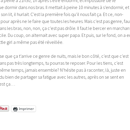
à peine à 21h30, 1h après s’être endormi, et impossible de le
ue dormir dans nos bras. Il mettait à peine 10 minutes à s’endormir, et
n lit, il hurlait. C’est la première fois qu’il nous fait ça. Et ce, non-
 pour après ne le faire que toutes les heures. Mais c’est pas genre, fau
ns les bras, non, non, ça c’est pas drôle. Il faut le bercer en marchant
acile. Du coup, on alternait avec super papa. Et puis, sur le fond, on a e
tle girl a même pas été réveillée.
pose que ça t’arrive ce genre de nuits, mais le bon côté, c’est que c’est
ns pas très longtemps, tu pourras te reposer. Pour les tiens, c’est
même temps, jamais ensemble? N’hésite pas à raconter, là, juste en
 du bien de partager sa fatigue avec les autres, après on se sent en
c’est ça…
Imprimer