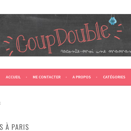
JUMEAUX, CRÉÉ EN 2007 ET ÉLU DANS LE TOP 5 DES BLOGS 
T CA NOUS PROPULSE SUPER MAMAN! CA DONNE DEUX FOIS PL
ACCUEIL
ME CONTACTER
A PROPOS
CATÉGORIES
E
S À PARIS