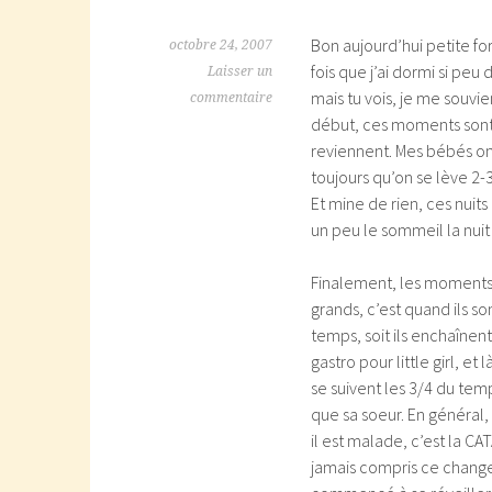
Bon aujourd’hui petite fo
octobre 24, 2007
fois que j’ai dormi si pe
Laisser un
mais tu vois, je me souvie
commentaire
début, ces moments sont a
reviennent. Mes bébés ont 
toujours qu’on se lève 2-3
Et mine de rien, ces nuit
un peu le sommeil la nuit 
Finalement, les moments 
grands, c’est quand ils s
temps, soit ils enchaînent
gastro pour little girl, et
se suivent les 3/4 du tem
que sa soeur. En général, 
il est malade, c’est la CA
jamais compris ce changem