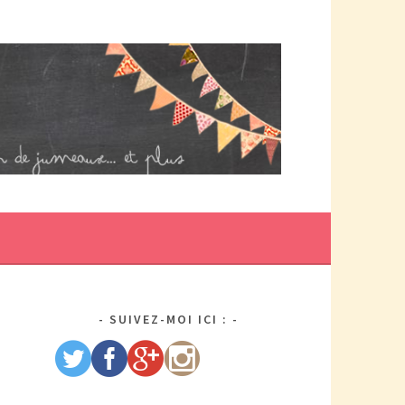
DE MAMAN PAR ELLE/WIKIO. UN COUP DOUBLE ÇA DONNE DES
US DE TRACAS, MAIS AUSSI DEUX FOIS PLUS D'AMOUR.
SUIVEZ-MOI ICI :