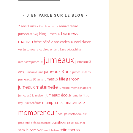
J’EN PARLE SUR LE BLOG
2 ans
3 ans
anniversaire
activités enfants
business
jumeaux
blog jumeaux
blog
maman
bébé
bébé 2 ans
cadeaux noël
classe
verte
concours leapfrog
enfant 2 ans
géocaching
jumeaux
jumeaux 3
interview jumeaux
jumeaux 8 ans
ans
jumeaux 6 ans
jumeaux 9 ans
jumeaux fille garçon
jumeaux 10 ans
jumeaux maternelle
jumeaux même chambre
jumeaux école
jumeaux à la maison
jumelle
little
mampreneur
maternelle
boy
livres enfants
mompreneur
noël
poussette double
punition
propreté
préadolescence
rituel coucher
tetineperso
sam le pompier
terrible two