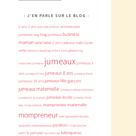
J’EN PARLE SUR LE BLOG
2 ans
3 ans
anniversaire
activités enfants
business
jumeaux
blog jumeaux
blog
maman
bébé
bébé 2 ans
cadeaux noël
classe
verte
concours leapfrog
enfant 2 ans
géocaching
jumeaux
jumeaux 3
interview jumeaux
jumeaux 8 ans
ans
jumeaux 6 ans
jumeaux 9 ans
jumeaux fille garçon
jumeaux 10 ans
jumeaux maternelle
jumeaux même chambre
jumeaux école
jumeaux à la maison
jumelle
little
mampreneur
maternelle
boy
livres enfants
mompreneur
noël
poussette double
punition
propreté
préadolescence
rituel coucher
tetineperso
sam le pompier
terrible two