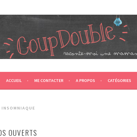
JUMEAUX, CRÉÉ EN 2007 ET ÉLU DANS LE TOP 5 DES BLOGS 
T CA NOUS PROPULSE SUPER MAMAN! CA DONNE DEUX FOIS PL
ACCUEIL
ME CONTACTER
A PROPOS
CATÉGORIES
 INSOMNIAQUE
DS OUVERTS