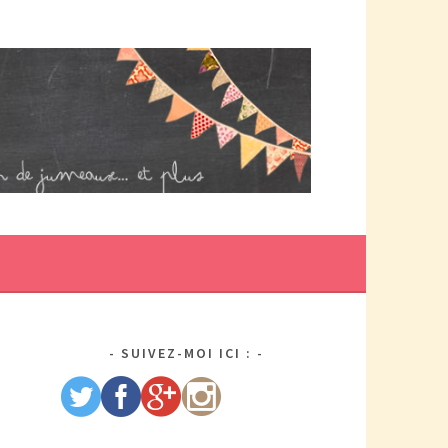
DE MAMAN PAR ELLE/WIKIO. UN COUP DOUBLE ÇA DONNE DES
US DE TRACAS, MAIS AUSSI DEUX FOIS PLUS D'AMOUR.
SUIVEZ-MOI ICI :