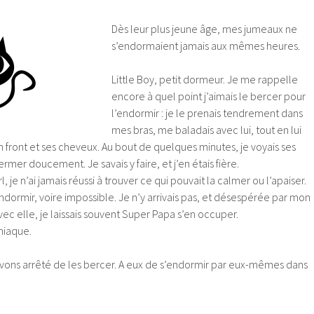
Dès leur plus jeune âge, mes jumeaux ne
s’endormaient jamais aux mêmes heures.
Little Boy, petit dormeur. Je me rappelle
encore à quel point j’aimais le bercer pour
l’endormir : je le prenais tendrement dans
mes bras, me baladais avec lui, tout en lui
front et ses cheveux. Au bout de quelques minutes, je voyais ses
ermer doucement. Je savais y faire, et j’en étais fière.
Girl, je n’ai jamais réussi à trouver ce qui pouvait la calmer ou l’apaiser.
’endormir, voire impossible. Je n’y arrivais pas, et désespérée par mon
ec elle, je laissais souvent Super Papa s’en occuper.
mniaque.
avons arrêté de les bercer. A eux de s’endormir par eux-mêmes dans