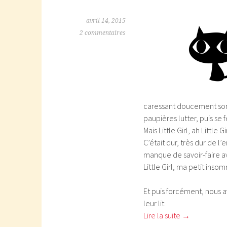
avril 14, 2015
2 commentaires
caressant doucement son 
paupières lutter, puis se f
Mais Little Girl, ah Little 
C’était dur, très dur de l
manque de savoir-faire av
Little Girl, ma petit inso
Et puis forcément, nous 
leur lit.
Lire la suite
→