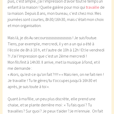
puis, c’est simple, j’ai l’impression d’avoir tout le temps un
enfant à la maison ! Quelle galère pour moi qui
travaille
de
la maison. Depuis 8 ans, mon bureau, c’est chez moi. Mes
journées sont courtes, 8h30/16h30, mais c’était mon choix
et mon organisation.
Mais là, je dis Au secoursssssssssssssssss ! Je suis foutue.
Tiens, par exemple, mercredi, il y en a un qui a été à
l’école de 8h à 10 h, et l’autre de 10h à 12h ! Et le vendredi
?! J’ai l’impression que c’est un 2ème mercredi !
Mon fils finit à 14h30. Il arrive, met la musique à fond, et il
me demande :
« Alors, qu’est-ce qu’on fait ?!!!! » « Mais rien, on ne fait rien !
Je travaille ! Tu te gères/tu t’occupes jusqu’à 16h30 et
après, je suis toute à toi ».
Quant à ma fille, un peu plus discrète, elle prend une
chaise, et se plante derrière moi : « Tu fais quoi ? Tu
travailles ? Sur quoi ? Je peux t’aider ?Je m’ennuie. On fait