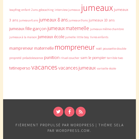
jumeaux
jumeaux
leapfrog
enfant 2 ans
géocaching
interview jumeaux
jumeaux 8 ans
3 ans
jumeaux 10 ans
jumeaux 6 ans
jumeaux 9 ans
jumeaux maternelle
jumeaux fille garçon
jumeaux même chambre
jumeaux école
jumeaux à la maison
jumelle
little boy
livres enfants
mompreneur
mampreneur
maternelle
noël
poussette double
punition
sam le pompier
propreté
préadolescence
rituel coucher
terrible two
vacances
vacances jumeaux
tetineperso
varicelle
école
TWITTER
FACEBOOK
RSS
FIÈREMENT PROPULSÉ PAR WORDPRESS
|
THÈME SELA
PAR
WORDPRESS.COM
.