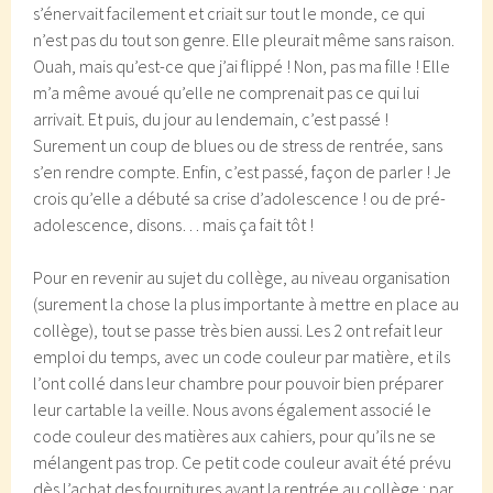
s’énervait facilement et criait sur tout le monde, ce qui
n’est pas du tout son genre. Elle pleurait même sans raison.
Ouah, mais qu’est-ce que j’ai flippé ! Non, pas ma fille ! Elle
m’a même avoué qu’elle ne comprenait pas ce qui lui
arrivait. Et puis, du jour au lendemain, c’est passé !
Surement un coup de blues ou de stress de rentrée, sans
s’en rendre compte. Enfin, c’est passé, façon de parler ! Je
crois qu’elle a débuté sa crise d’adolescence ! ou de pré-
adolescence, disons… mais ça fait tôt !
Pour en revenir au sujet du collège, au niveau organisation
(surement la chose la plus importante à mettre en place au
collège), tout se passe très bien aussi. Les 2 ont refait leur
emploi du temps, avec un code couleur par matière, et ils
l’ont collé dans leur chambre pour pouvoir bien préparer
leur cartable la veille. Nous avons également associé le
code couleur des matières aux cahiers, pour qu’ils ne se
mélangent pas trop. Ce petit code couleur avait été prévu
dès l’achat des fournitures avant la rentrée au collège : par