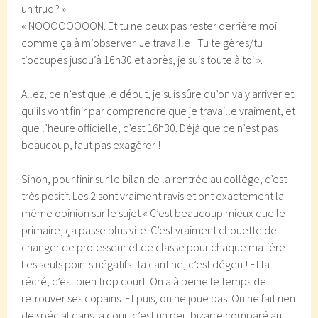
un truc ? »
« NOOOOOOOON. Et tu ne peux pas rester derrière moi
comme ça à m’observer. Je travaille ! Tu te gères/tu
t’occupes jusqu’à 16h30 et après, je suis toute à toi ».
Allez, ce n’est que le début, je suis sûre qu’on va y arriver et
qu’ils vont finir par comprendre que je travaille vraiment, et
que l’heure officielle, c’est 16h30. Déjà que ce n’est pas
beaucoup, faut pas exagérer !
Sinon, pour finir sur le bilan de la rentrée au collège, c’est
très positif. Les 2 sont vraiment ravis et ont exactement la
même opinion sur le sujet « C’est beaucoup mieux que le
primaire, ça passe plus vite. C’est vraiment chouette de
changer de professeur et de classe pour chaque matière.
Les seuls points négatifs : la cantine, c’est dégeu ! Et la
récré, c’est bien trop court. On a à peine le temps de
retrouver ses copains. Et puis, on ne joue pas. On ne fait rien
de spécial dans la cour, c’est un peu bizarre comparé au