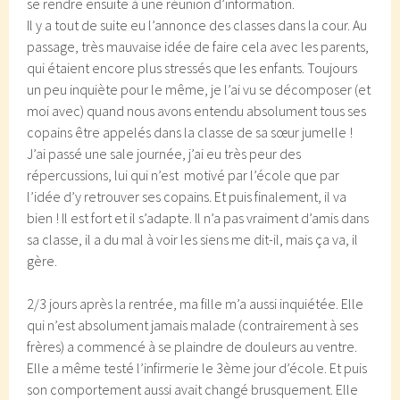
se rendre ensuite à une réunion d’information.
Il y a tout de suite eu l’annonce des classes dans la cour. Au
passage, très mauvaise idée de faire cela avec les parents,
qui étaient encore plus stressés que les enfants. Toujours
un peu inquiète pour le même, je l’ai vu se décomposer (et
moi avec) quand nous avons entendu absolument tous ses
copains être appelés dans la classe de sa sœur jumelle !
J’ai passé une sale journée, j’ai eu très peur des
répercussions, lui qui n’est motivé par l’école que par
l’idée d’y retrouver ses copains. Et puis finalement, il va
bien ! Il est fort et il s’adapte. Il n’a pas vraiment d’amis dans
sa classe, il a du mal à voir les siens me dit-il, mais ça va, il
gère.
2/3 jours après la rentrée, ma fille m’a aussi inquiétée. Elle
qui n’est absolument jamais malade (contrairement à ses
frères) a commencé à se plaindre de douleurs au ventre.
Elle a même testé l’infirmerie le 3ème jour d’école. Et puis
son comportement aussi avait changé brusquement. Elle