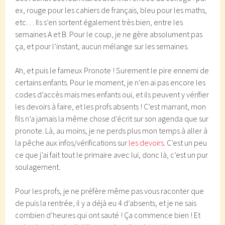
ex, rouge pour les cahiers de français, bleu pour les maths,
etc… Ils s’en sortent également très bien, entre les
semaines A et B. Pour le coup, je ne gère absolument pas
ça, et pour l’instant, aucun mélange sur les semaines.
Ah, et puis le fameux Pronote ! Surement le pire ennemi de
certains enfants. Pour le moment, je n’en ai pas encore les
codes d’accès mais mes enfants oui, et ils peuvent y vérifier
les devoirs à faire, et les profs absents ! C’est marrant, mon
fils n’a jamais la même chose d’écrit sur son agenda que sur
pronote. Là, au moins, je ne perds plus mon temps à aller à
la pêche aux infos/vérifications sur
les devoirs
. C’est un peu
ce que j’ai fait tout le primaire avec lui, donc là, c’est un pur
soulagement.
Pour les profs, je ne préfère même pas vous raconter que
de puis la rentrée, il y a déjà eu 4 d’absents, et je ne sais
combien d’heures qui ont sauté ! Ça commence bien ! Et