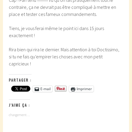
Cap ! Pari tenu !!!!!!!!! Vu qu’on fait pratiquement tout le
contraire, ça ne devrait pas être compliqué à mettre en
place et tester ces fameux commandements.
Tiens, je vous ferai même le point ici dans 15 jours
exactement !
Rira bien qui rira le dernier. Mais attention à toi Doctissimo,
si tu ne fais qu’empirer les choses avec mon petit
capricieux !
PARTAGER :
E-mail
Imprimer
J’AIME ÇA :
chargement…