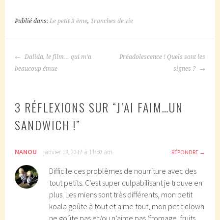
Publié dans:
Le petit 3 ème
,
Tranches de vie
NAVIGATION
Dalida, le film… qui m’a
Préadolescence ! Quels sont les
DES
beaucoup émue
signes ?
ARTICLES
3 RÉFLEXIONS SUR “
J’AI FAIM…UN
SANDWICH !
”
NANOU
janvier 13, 2017 à 11:50 am
RÉPONDRE
Difficile ces problèmes de nourriture avec des
tout petits. C’est super culpabilisant je trouve en
plus. Les miens sont très différents, mon petit
koala goûte à tout et aime tout, mon petit clown
ne goûte pas et/ou n’aime pas (fromage, fruits