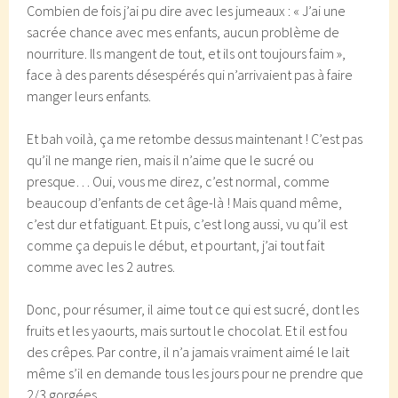
Combien de fois j’ai pu dire avec les jumeaux : « J’ai une
sacrée chance avec mes enfants, aucun problème de
nourriture. Ils mangent de tout, et ils ont toujours faim »,
face à des parents désespérés qui n’arrivaient pas à faire
manger leurs enfants.
Et bah voilà, ça me retombe dessus maintenant ! C’est pas
qu’il ne mange rien, mais il n’aime que le sucré ou
presque… Oui, vous me direz, c’est normal, comme
beaucoup d’enfants de cet âge-là ! Mais quand même,
c’est dur et fatiguant. Et puis, c’est long aussi, vu qu’il est
comme ça depuis le début, et pourtant, j’ai tout fait
comme avec les 2 autres.
Donc, pour résumer, il aime tout ce qui est sucré, dont les
fruits et les yaourts, mais surtout le chocolat. Et il est fou
des crêpes. Par contre, il n’a jamais vraiment aimé le lait
même s’il en demande tous les jours pour ne prendre que
2/3 gorgées.