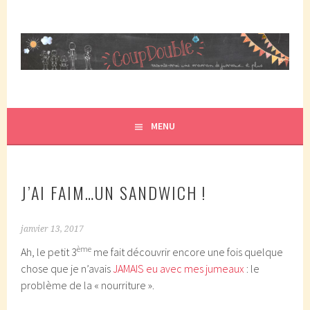
Aller
au
contenu
principal
COUPDOUBLE, UN BLOG D'UNE MAMAN DE JUMEAUX, CRÉÉ
COUP DOUBLE
EN 2007 ET ÉLU DANS LE TOP 5 DES BLOGS DE MAMAN
PAR ELLE/WIKIO. UN COUP DOUBLE ÇA DONNE DES
MENU
JUMEAUX, ÇA NOUS TOMBE DESSUS ET CA NOUS
PROPULSE SUPER MAMAN! CA DONNE DEUX FOIS PLUS DE
TRACAS, MAIS AUSSI DEUX FOIS PLUS D'AMOUR.
J’AI FAIM…UN SANDWICH !
janvier 13, 2017
ème
Ah, le petit 3
me fait découvrir encore une fois quelque
chose que je n’avais
JAMAIS eu avec mes jumeaux
: le
problème de la « nourriture ».