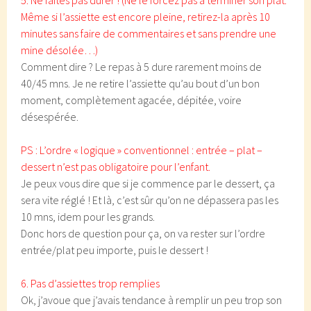
5. Ne faites pas durer ! (Ne le forcez pas à terminer son plat.
Même si l’assiette est encore pleine, retirez-la après 10
minutes sans faire de commentaires et sans prendre une
mine désolée…)
Comment dire ? Le repas à 5 dure rarement moins de
40/45 mns. Je ne retire l’assiette qu’au bout d’un bon
moment, complètement agacée, dépitée, voire
désespérée.
PS : L’ordre « logique » conventionnel : entrée – plat –
dessert n’est pas obligatoire pour l’enfant.
Je peux vous dire que si je commence par le dessert, ça
sera vite réglé ! Et là, c’est sûr qu’on ne dépassera pas les
10 mns, idem pour les grands.
Donc hors de question pour ça, on va rester sur l’ordre
entrée/plat peu importe, puis le dessert !
6. Pas d’assiettes trop remplies
Ok, j’avoue que j’avais tendance à remplir un peu trop son