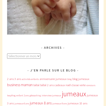
ARCHIVES
Archives
J’EN PARLE SUR LE BLOG
2 ans
3 ans
anniversaire jumeaux
blog jumeaux
activités enfants
blog
business maman
bébé
bébé 2 ans
cadeaux noël
classe verte
concours
jumeaux
jumeaux
leapfrog
enfant 2 ans
géocaching
interview jumeaux
jumeaux 8 ans
3 ans
jumeaux 10 ans
jumeaux 6 ans
jumeaux 9 ans