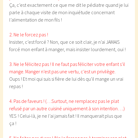
Ça, c’est exactement ce que me dit le pédiatre quand je lui
parle à chaque visite de mon inquiétude concernant
l’alimentation de mon fils !
2. Ne le forcez pas !
Insister, c’est forcé ? Non, que ce soit clair, je n’ai JAMAIS
forcé mon enfant à manger, mais insister lourdement, oui !
3. Ne le félicitez pas ! Il ne faut pas féliciter votre enfant s’il
mange. Manger n’est pas une vertu, c’est un privilège.
Oups ! Et moi qui suis si fière de lui dès qu’il mange un vrai
repas !
4. Pas de faveurs ! (…Surtout, ne remplacez pas le plat
refusé par un autre cuisiné uniquement à son intention….)
YES ! Celui-là, je ne l’ai jamais fait ! Il manquerait plus que
ça !