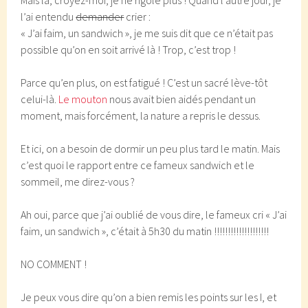
Mais là, croyez-moi, je ne rigole plus ! Quand l’autre jour, je
l’ai entendu
demander
crier :
« J’ai faim, un sandwich », je me suis dit que ce n’était pas
possible qu’on en soit arrivé là ! Trop, c’est trop !
Parce qu’en plus, on est fatigué ! C’est un sacré lève-tôt
celui-là.
Le mouton
nous avait bien aidés pendant un
moment, mais forcément, la nature a repris le dessus.
Et ici, on a besoin de dormir un peu plus tard le matin. Mais
c’est quoi le rapport entre ce fameux sandwich et le
sommeil, me direz-vous ?
Ah oui, parce que j’ai oublié de vous dire, le fameux cri « J’ai
faim, un sandwich », c’était à 5h30 du matin !!!!!!!!!!!!!!!!!!!!
NO COMMENT !
Je peux vous dire qu’on a bien remis les points sur les I, et