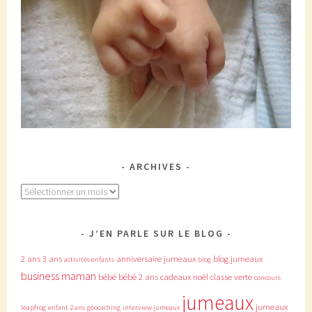
ARCHIVES
Archives
J’EN PARLE SUR LE BLOG
2 ans
3 ans
anniversaire jumeaux
blog jumeaux
activités enfants
blog
business maman
bébé
bébé 2 ans
cadeaux noël
classe verte
concours
jumeaux
jumeaux
leapfrog
enfant 2 ans
géocaching
interview jumeaux