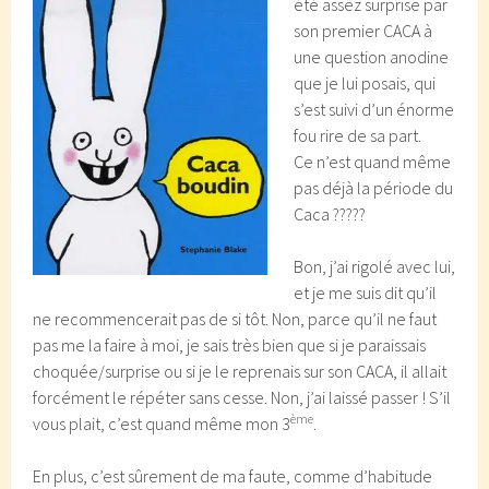
été assez surprise par
son premier CACA à
une question anodine
que je lui posais, qui
s’est suivi d’un énorme
fou rire de sa part.
Ce n’est quand même
pas déjà la période du
Caca ?????
Bon, j’ai rigolé avec lui,
et je me suis dit qu’il
ne recommencerait pas de si tôt. Non, parce qu’il ne faut
pas me la faire à moi, je sais très bien que si je paraissais
choquée/surprise ou si je le reprenais sur son CACA, il allait
forcément le répéter sans cesse. Non, j’ai laissé passer ! S’il
ème
vous plait, c’est quand même mon 3
.
En plus, c’est sûrement de ma faute, comme d’habitude