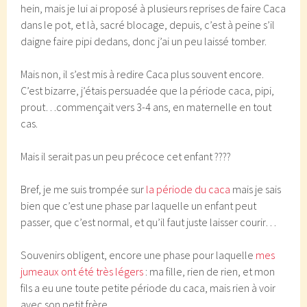
hein, mais je lui ai proposé à plusieurs reprises de faire Caca
dans le pot, et là, sacré blocage, depuis, c’est à peine s’il
daigne faire pipi dedans, donc j’ai un peu laissé tomber.
Mais non, il s’est mis à redire Caca plus souvent encore.
C’est bizarre, j’étais persuadée que la période caca, pipi,
prout…commençait vers 3-4 ans, en maternelle en tout
cas.
Mais il serait pas un peu précoce cet enfant ????
Bref, je me suis trompée sur
la période du caca
mais je sais
bien que c’est une phase par laquelle un enfant peut
passer, que c’est normal, et qu’il faut juste laisser courir…
Souvenirs obligent, encore une phase pour laquelle
mes
jumeaux ont été très légers
: ma fille, rien de rien, et mon
fils a eu une toute petite période du caca, mais rien à voir
avec son petit frère.