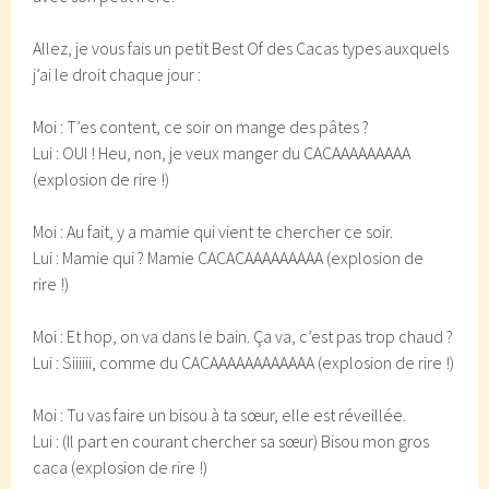
Allez, je vous fais un petit Best Of des Cacas types auxquels
j’ai le droit chaque jour :
Moi : T’es content, ce soir on mange des pâtes ?
Lui : OUI ! Heu, non, je veux manger du CACAAAAAAAAA
(explosion de rire !)
Moi : Au fait, y a mamie qui vient te chercher ce soir.
Lui : Mamie qui ? Mamie CACACAAAAAAAAA (explosion de
rire !)
Moi : Et hop, on va dans le bain. Ça va, c’est pas trop chaud ?
Lui : Siiiiii, comme du CACAAAAAAAAAAAA (explosion de rire !)
Moi : Tu vas faire un bisou à ta sœur, elle est réveillée.
Lui : (Il part en courant chercher sa sœur) Bisou mon gros
caca (explosion de rire !)