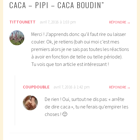
CACA – PIPI – CACA BOUDIN
”
TITTOUNETT
avril 7, 2016 à 1:03 pm
RÉPONDRE
Merci ! J’apprends donc qu’il faut rire ou laisser
couler. Ok, je retiens (bah oui moi c’est mes
premiers alors je ne sais pas toutes les réactions
à avoir en fonction de telle ou telle période).
Tu vois que ton article est intéressant !
COUPDOUBLE
avril 7, 2016 à 1:42 pm
RÉPONDRE
De rien ! Oui, surtout ne dis pas: « arrête
de dire caca », tu ne ferais qu’empirer les
choses ! 🙂