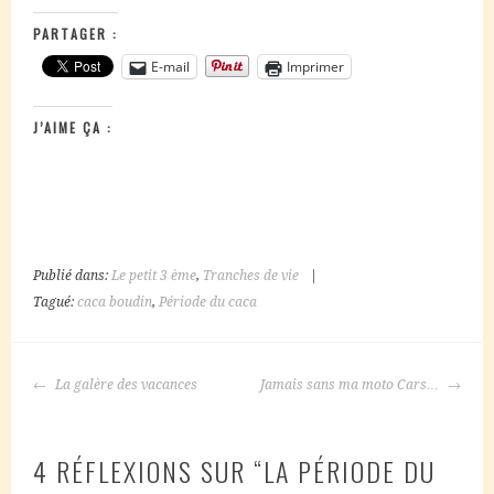
PARTAGER :
E-mail
Imprimer
J’AIME ÇA :
Publié dans:
Le petit 3 ème
,
Tranches de vie
|
Tagué:
caca boudin
,
Période du caca
NAVIGATION
La galère des vacances
Jamais sans ma moto Cars…
DES
ARTICLES
4 RÉFLEXIONS SUR “
LA PÉRIODE DU