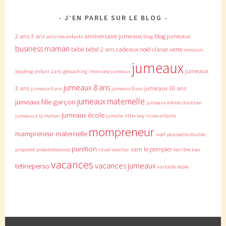
J’EN PARLE SUR LE BLOG
2 ans
3 ans
anniversaire jumeaux
blog jumeaux
activités enfants
blog
business maman
bébé
bébé 2 ans
cadeaux noël
classe verte
concours
jumeaux
jumeaux
leapfrog
enfant 2 ans
géocaching
interview jumeaux
jumeaux 8 ans
3 ans
jumeaux 10 ans
jumeaux 6 ans
jumeaux 9 ans
jumeaux maternelle
jumeaux fille garçon
jumeaux même chambre
jumeaux école
jumeaux à la maison
jumelle
little boy
livres enfants
mompreneur
mampreneur
maternelle
noël
poussette double
punition
sam le pompier
propreté
préadolescence
rituel coucher
terrible two
vacances
vacances jumeaux
tetineperso
varicelle
école