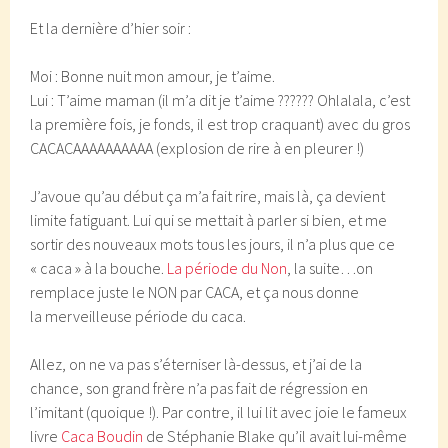
Et la dernière d’hier soir :
Moi : Bonne nuit mon amour, je t’aime.
Lui : T’aime maman (il m’a dit je t’aime ?????? Ohlalala, c’est
la première fois, je fonds, il est trop craquant) avec du gros
CACACAAAAAAAAAA (explosion de rire à en pleurer !)
J’avoue qu’au début ça m’a fait rire, mais là, ça devient
limite fatiguant. Lui qui se mettait à parler si bien, et me
sortir des nouveaux mots tous les jours, il n’a plus que ce
« caca » à la bouche.
La période du Non
, la suite…on
remplace juste le NON par CACA, et ça nous donne
la merveilleuse période du caca.
Allez, on ne va pas s’éterniser là-dessus, et j’ai de la
chance, son grand frère n’a pas fait de régression en
l’imitant (quoique !). Par contre, il lui lit avec joie le fameux
livre
Caca Boudin
de Stéphanie Blake qu’il avait lui-même