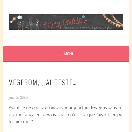
Aller
au
contenu
principal
COUPDOUBLE, UN BLOG D'UNE MAMAN DE JUMEAUX, CRÉÉ
COUP DOUBLE
EN 2007 ET ÉLU DANS LE TOP 5 DES BLOGS DE MAMAN
PAR ELLE/WIKIO. UN COUP DOUBLE ÇA DONNE DES
MENU
JUMEAUX, ÇA NOUS TOMBE DESSUS ET CA NOUS
PROPULSE SUPER MAMAN! CA DONNE DEUX FOIS PLUS DE
TRACAS, MAIS AUSSI DEUX FOIS PLUS D'AMOUR.
VEGEBOM, J’AI TESTÉ…
juin 3, 2009
Avant, je ne comprenais pas pourquoi tous les gens dans la
rue me fonçaient dessus : mais qu’est-ce que j’avais bien pu
le faire moi ?