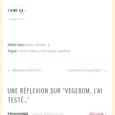
J’AIME ÇA :
chargement…
Publié dans:
Pause détente
|
Tagué:
crème mains
,
crème pieds
,
vegebom
NAVIGATION
Madame Little Girl !
Comment tu t’appelles ?
DES
ARTICLES
UNE RÉFLEXION SUR “
VEGEBOM, J’AI
TESTÉ…
”
PRUDHOMME
mars 22, 2024 à 3:31 pm
RÉPONDRE