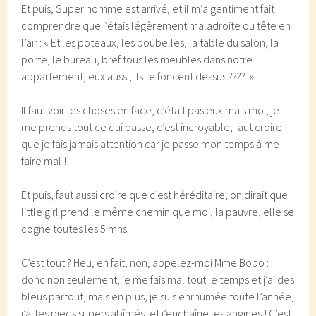
Et puis, Super homme est arrivé, et il m’a gentiment fait
comprendre que j’étais légèrement maladroite ou tête en
l’air : « Et les poteaux, les poubelles, la table du salon, la
porte, le bureau, bref tous les meubles dans notre
appartement, eux aussi, ils te foncent dessus ???? »
Il faut voir les choses en face, c’était pas eux mais moi, je
me prends tout ce qui passe, c’est incroyable, faut croire
que je fais jamais attention car je passe mon temps à me
faire mal !
Et puis, faut aussi croire que c’est héréditaire, on dirait que
little girl prend le même chemin que moi, la pauvre, elle se
cogne toutes les 5 mns.
C’est tout ? Heu, en fait, non, appelez-moi Mme Bobo :
donc non seulement, je me fais mal tout le temps et j’ai des
bleus partout, mais en plus, je suis enrhumée toute l’année,
j’ai les pieds supers abîmés, et j’enchaîne les angines ! C’est