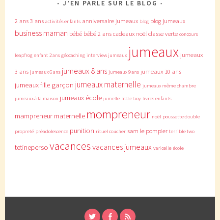
J’EN PARLE SUR LE BLOG
2 ans
3 ans
anniversaire jumeaux
blog jumeaux
activités enfants
blog
business maman
bébé
bébé 2 ans
cadeaux noël
classe verte
concours
jumeaux
jumeaux
leapfrog
enfant 2 ans
géocaching
interview jumeaux
jumeaux 8 ans
3 ans
jumeaux 10 ans
jumeaux 6 ans
jumeaux 9 ans
jumeaux maternelle
jumeaux fille garçon
jumeaux même chambre
jumeaux école
jumeaux à la maison
jumelle
little boy
livres enfants
mompreneur
mampreneur
maternelle
noël
poussette double
punition
sam le pompier
propreté
préadolescence
rituel coucher
terrible two
vacances
vacances jumeaux
tetineperso
varicelle
école