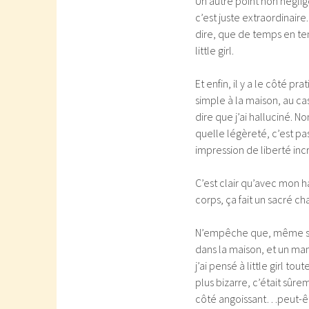
Un autre point non néglig
c’est juste extraordinaire.
dire, que de temps en tem
little girl.
Et enfin, il y a le côté 
simple à la maison, au cas
dire que j’ai halluciné. 
quelle légèreté, c’est pas
impression de liberté inc
C’est clair qu’avec mon 
corps, ça fait un sacré c
N’empêche que, même si c
dans la maison, et un ma
j’ai pensé à little girl
plus bizarre, c’était sûrem
côté angoissant…peut-êtr