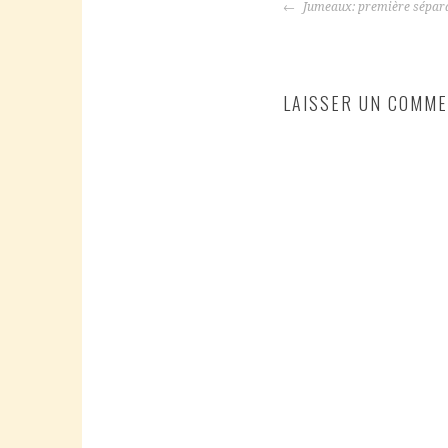
NAVIGATION
Jumeaux: première sépar
DES
ARTICLES
LAISSER UN COMME