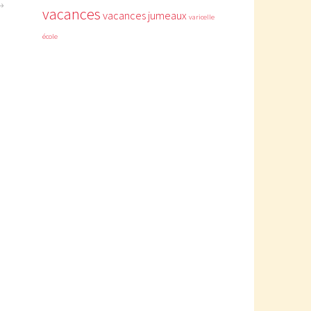
vacances
vacances jumeaux
varicelle
école