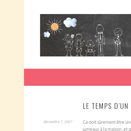
Aller
au
contenu
principal
COUPDOUBLE, UN BLOG D'UNE MAMAN DE 
COUP DOUBLE
JUMEAUX, ÇA NOUS TOMBE DESSUS E
LE TEMPS D’UN
Ca doit sûrement être une
décembre 7, 2007
jumeaux à la maison, et 