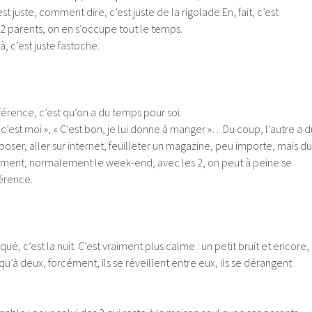
st juste, comment dire, c’est juste de la rigolade.En, fait, c’est
 parents, on en s’occupe tout le temps.
à, c’est juste fastoche.
férence, c’est qu’on a du temps pour soi.
 c’est moi », « C’est bon, je lui donne à manger »…Du coup, l’autre a d
reposer, aller sur internet, feuilleter un magazine, peu importe, mais du
ment, normalement le week-end, avec les 2, on peut à peine se
férence.
qué, c’est la nuit. C’est vraiment plus calme : un petit bruit et encore,
 qu’à deux, forcément, ils se réveillent entre eux, ils se dérangent