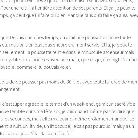
eable : pour celui des 2 qui reste à la maison seul avec ses parents,
 Pour une fois, il a l’entière attention de ses parents. Et ça, je peux te
ps, ça peut que lui faire du bien. Manque plus qu’à faire ça aussi ave
pratique. Depuis quelques temps, on avait une poussette canne toute
 où, mais on s’en était pas encore vraiment servie. Et là, je peux te
Non seulement, la poussette rentre dans le minuscule ascenseur mais
 croyable. Tu la pousses avec une main, que dis-je, un doigt, t’as une
royable, comme-ci tu pouvais voler.
habitude de pousser pas moins de 30 kilos avec toute la force de mon
hangement.
’est super agréable le temps d’un week-end, ça fait un sacré vide
nque terrible dans ma tête. Ok, je vais quand même pas te dire que
 toutes les secondes, mais elle m’a quand même drôlement manqué. Le
ent la nuit, un lit vide, un lit occupé, je sais pas pourquoi mais y a un
e parce que c’était la première fois.