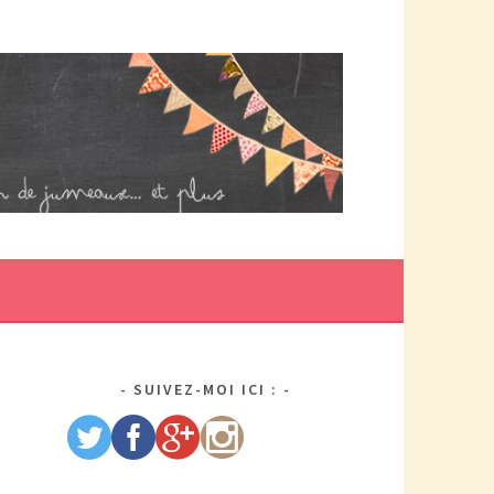
DE MAMAN PAR ELLE/WIKIO. UN COUP DOUBLE ÇA DONNE DES
US DE TRACAS, MAIS AUSSI DEUX FOIS PLUS D'AMOUR.
SUIVEZ-MOI ICI :