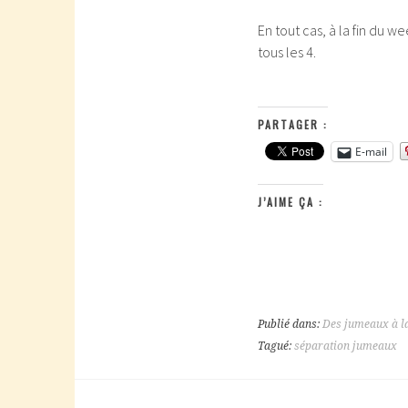
En tout cas, à la fin du w
tous les 4.
PARTAGER :
E-mail
J’AIME ÇA :
Publié dans:
Des jumeaux à l
Tagué:
séparation jumeaux