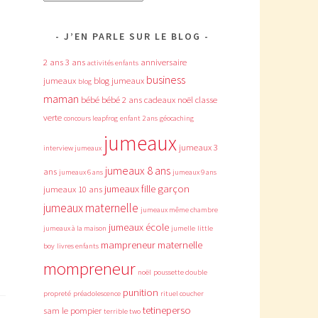
J’EN PARLE SUR LE BLOG
2 ans
3 ans
anniversaire
activités enfants
business
jumeaux
blog jumeaux
blog
maman
bébé
bébé 2 ans
cadeaux noël
classe
verte
concours leapfrog
enfant 2 ans
géocaching
jumeaux
jumeaux 3
interview jumeaux
jumeaux 8 ans
ans
jumeaux 6 ans
jumeaux 9 ans
jumeaux fille garçon
jumeaux 10 ans
jumeaux maternelle
jumeaux même chambre
jumeaux école
jumeaux à la maison
jumelle
little
mampreneur
maternelle
boy
livres enfants
mompreneur
noël
poussette double
punition
propreté
préadolescence
rituel coucher
tetineperso
sam le pompier
terrible two