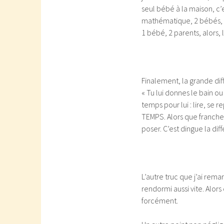
seul bébé à la maison, c’e
mathématique, 2 bébés, 2
1 bébé, 2 parents, alors, l
Finalement, la grande dif
« Tu lui donnes le bain ou
temps pour lui : lire, se 
TEMPS. Alors que franche
poser. C’est dingue la dif
L’autre truc que j’ai remar
rendormi aussi vite. Alors
forcément.