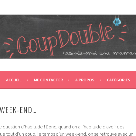
JUMEAUX, CRÉÉ EN 2007 ET ÉLU DANS LE TOP 5 DES BLOGS 
T CA NOUS PROPULSE SUPER MAMAN! CA DONNE DEUX FOIS PL
ACCUEIL
ME CONTACTER
A PROPOS
CATÉGORIES
 WEEK-END…
 question d’habitude ! Donc, quand on a l’habitude d’avoir des
que tout d’un coup, le temps d’un week-end, on se retrouve avec un