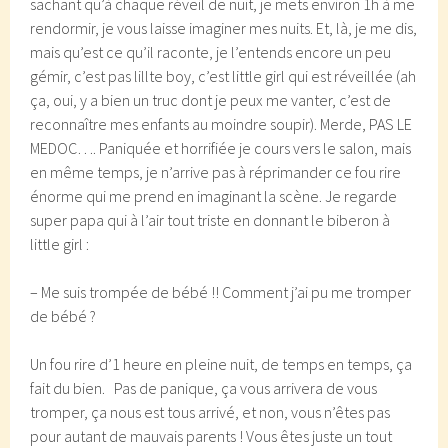
sachant qu’à chaque réveil de nuit, je mets environ 1h à me
rendormir, je vous laisse imaginer mes nuits. Et, là, je me dis,
mais qu’est ce qu’il raconte, je l’entends encore un peu
gémir, c’est pas lillte boy, c’est little girl qui est réveillée (ah
ça, oui, y a bien un truc dont je peux me vanter, c’est de
reconnaître mes enfants au moindre soupir). Merde, PAS LE
MEDOC…. Paniquée et horrifiée je cours vers le salon, mais
en même temps, je n’arrive pas à réprimander ce fou rire
énorme qui me prend en imaginant la scène. Je regarde
super papa qui à l’air tout triste en donnant le biberon à
little girl :
– Me suis trompée de bébé !! Comment j’ai pu me tromper
de bébé ?
Un fou rire d’1 heure en pleine nuit, de temps en temps, ça
fait du bien. Pas de panique, ça vous arrivera de vous
tromper, ça nous est tous arrivé, et non, vous n’êtes pas
pour autant de mauvais parents ! Vous êtes juste un tout