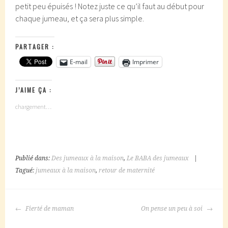
petit peu épuisés ! Notez juste ce qu’il faut au début pour
chaque jumeau, et ça sera plus simple.
PARTAGER :
E-mail
Imprimer
J’AIME ÇA :
chargement…
Publié dans:
Des jumeaux à la maison
,
Le BABA des jumeaux
|
Tagué:
jumeaux à la maison
,
retour de maternité
NAVIGATION
Fierté de maman
On pense un peu à soi
DES