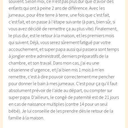
souvent. Selon moi, ce n’est pas plus dur que d’avoir des
enfants qui ont à peine 2 ans de différence. Avec les
jumeaux, pour être terre à terre, une fois que c’est fait,
c’est fait, et on passe à l’étape suivante (à pars, bien sûr, si
vous avez décidé de remettre ça au plus vite). Finalement,
le plus dur, est le retour à la maison, et les premiers mois
qui suivent. Déjà, vous serez sûrement fatigué par votre
accouchement, et super papa aussi qui passera sont temps
à jongler entre administratif, derniers préparatifs de la
chambre, et son travail. Dans mon cas, j’ai eu une
césarienne d’urgence, et j’ai bien mis 1 mois à m’en
remettre, c’est à dire pouvoir correctement me pencher
pour donner le bain à mes jumeaux. C’est pour ça qu’il faut
absolument prévoir de l’aide au départ, ou compter sur
super papa. D’ailleurs, le congé de paternité est de 21 jours
en cas de naissance multiples (contre 14 pour un seul
bébé). Je lui conseille de les prendre dès le retour de la
famille à la maison.