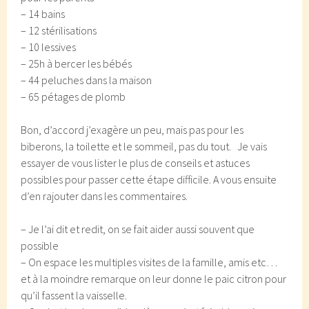
– 14 bains
– 12 stérilisations
– 10 lessives
– 25h à bercer les bébés
– 44 peluches dans la maison
– 65 pétages de plomb
Bon, d’accord j’exagère un peu, mais pas pour les
biberons, la toilette et le sommeil, pas du tout. Je vais
essayer de vous lister le plus de conseils et astuces
possibles pour passer cette étape difficile. A vous ensuite
d’en rajouter dans les commentaires.
– Je l’ai dit et redit, on se fait aider aussi souvent que
possible
– On espace les multiples visites de la famille, amis etc…
et à la moindre remarque on leur donne le paic citron pour
qu’il fassent la vaisselle.