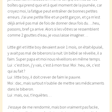
boîtes qui prend quoi et à quel moment de la journée, car
croyez moi, la fatigue peut entraîner de bonnes petites
erreurs. J’ai une petite fille et un petit garçon, et ça m’est
déjà arrivé pas mal de fois de donner deux fois du….heu,
passons, bref ça arrive. Alors si les vôtres se ressemblent
comme 2 gouttes d’eau, je vous laisse imaginer…
Little girl et little boy devaient avoir 1 mois, on était épuisé,
y avait pas mal de biberons la nuit. Un bébé se réveille, il a
faim. Super papa et moi nous réveillons en même temps.
Lui : c’est bon, j’y vais, c’est à mon tour. Moi : heu, ok, c’est
qui au fait ?
Lui : little boy, il doit crever de faim le pauvre.
Moi : dac, mais surtout n’oublie de mettre ses médicaments
dans le biberon.
Lui : mais, oui, t’inquiètes…
J’essaye de me rendormir, mais bon vraiment pas facile,