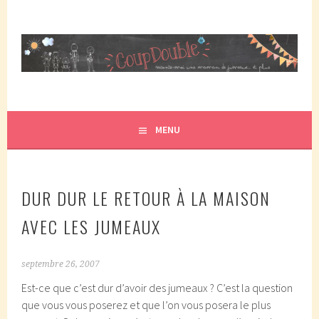
Aller
au
contenu
principal
COUPDOUBLE, UN BLOG D'UNE MAMAN DE JUMEAUX, CRÉÉ
COUP DOUBLE
EN 2007 ET ÉLU DANS LE TOP 5 DES BLOGS DE MAMAN
PAR ELLE/WIKIO. UN COUP DOUBLE ÇA DONNE DES
MENU
JUMEAUX, ÇA NOUS TOMBE DESSUS ET CA NOUS
PROPULSE SUPER MAMAN! CA DONNE DEUX FOIS PLUS DE
TRACAS, MAIS AUSSI DEUX FOIS PLUS D'AMOUR.
DUR DUR LE RETOUR À LA MAISON
AVEC LES JUMEAUX
septembre 26, 2007
Est-ce que c’est dur d’avoir des jumeaux ? C’est la question
que vous vous poserez et que l’on vous posera le plus