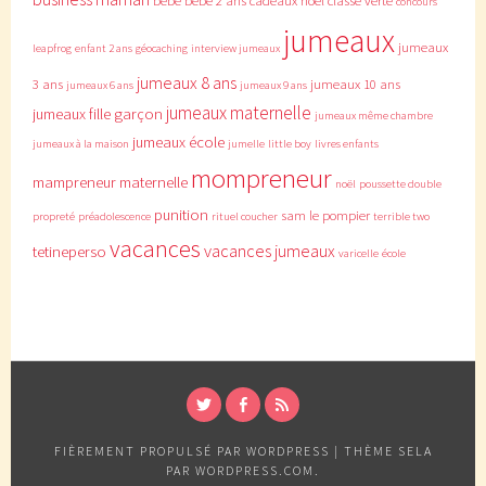
bébé
bébé 2 ans
cadeaux noël
classe verte
concours
jumeaux
jumeaux
leapfrog
enfant 2 ans
géocaching
interview jumeaux
jumeaux 8 ans
3 ans
jumeaux 10 ans
jumeaux 6 ans
jumeaux 9 ans
jumeaux maternelle
jumeaux fille garçon
jumeaux même chambre
jumeaux école
jumeaux à la maison
jumelle
little boy
livres enfants
mompreneur
mampreneur
maternelle
noël
poussette double
punition
sam le pompier
propreté
préadolescence
rituel coucher
terrible two
vacances
vacances jumeaux
tetineperso
varicelle
école
TWITTER
FACEBOOK
RSS
FIÈREMENT PROPULSÉ PAR WORDPRESS
|
THÈME SELA
PAR
WORDPRESS.COM
.